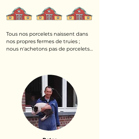
Tous nos porcelets naissent dans 
nos propres fermes de truies ; 
nous n'achetons pas de porcelets 
à d'autres entreprises. Cela 
garantit une origine uniforme, ce 
qui améliore la santé animale et la 
traçabilité. En gardant nos 
animaux ensemble dès la 
naissance, nous minimisons les 
risques sanitaires et assurons une 
qualité stable.