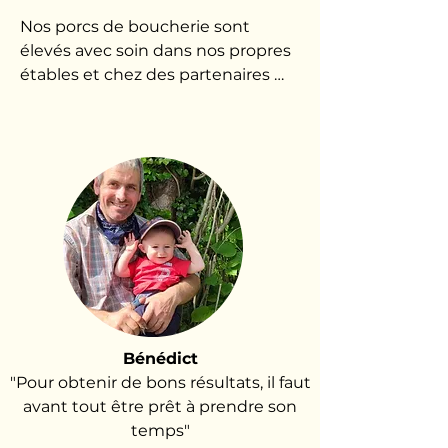
Nos porcs de boucherie sont 
élevés avec soin dans nos propres 
étables et chez des partenaires 
soigneusement sélectionnés, tous 
situés dans les Ardennes et la 
région de l'Eifel. Grâce à une 
origine uniforme et une 
alimentation contrôlée, nous 
garantissons une qualité 
constante. Grâce à un processus 
de suivi rigoureux, nous 
préservons non seulement une 
santé animale optimale, mais 
également une traçabilité 
Bénédict
excellente, de la ferme au produit 
"Pour obtenir de bons résultats, il faut
final.
avant tout être prêt à prendre son
temps"